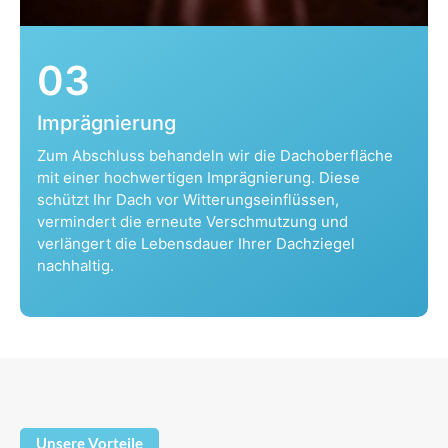
03
Imprägnierung
Zum Abschluss behandeln wir die Dachoberfläche
mit einer hochwertigen Imprägnierung. Diese
schützt Ihr Dach vor Witterungseinflüssen,
vermindert die erneute Verschmutzung und
verlängert die Lebensdauer Ihrer Dachziegel
nachhaltig.
Unsere Vorteile