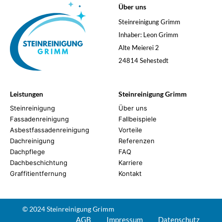
Über uns
Steinreinigung Grimm
Inhaber: Leon Grimm
Alte Meierei 2
24814 Sehestedt
Leistungen
Steinreinigung Grimm
Steinreinigung
Über uns
Fassadenreinigung
Fallbeispiele
Asbestfassadenreinigung
Vorteile
Dachreinigung
Referenzen
Dachpflege
FAQ
Dachbeschichtung
Karriere
Graffitientfernung
Kontakt
© 2024 Steinreinigung Grimm
AGB
Impressum
Datenschutz